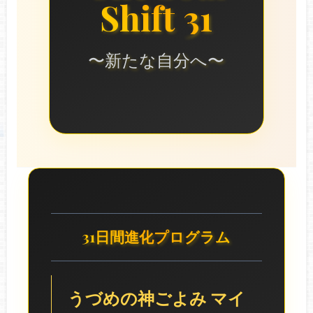
Shift 31
〜新たな自分へ〜
31日間進化プログラム
うづめの神ごよみ マイ